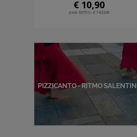
€ 10,90
(cod. 03751) - € 14,53/lt.
PIZZICANTO - RITMO SALENTI