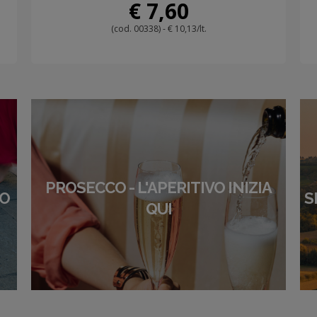
€ 7,60
(cod. 00338) - € 10,13/lt.
PROSECCO - L'APERITIVO INIZIA
NO
S
QUI