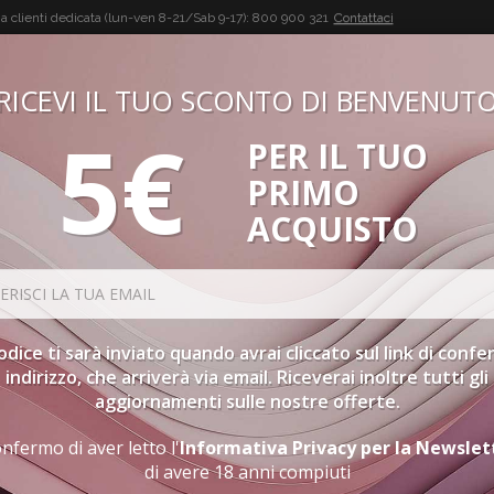
a clienti dedicata (lun-ven 8-21/Sab 9-17):
800 900 321
Contattaci
RICEVI IL TUO SCONTO DI BENVENUT
5€
PER IL TUO
BUON VINO, BUONA VITA
PRIMO
CONFEZIONI
SPIRITS
ACCESSORI
GIFT CARD
PR
ACQUISTO
codice ti sarà inviato quando avrai cliccato sul link di conf
indirizzo, che arriverà via email. Riceverai inoltre tutti gli
aggiornamenti sulle nostre offerte.
nfermo di aver letto l'
Informativa Privacy per la Newslet
di avere 18 anni compiuti