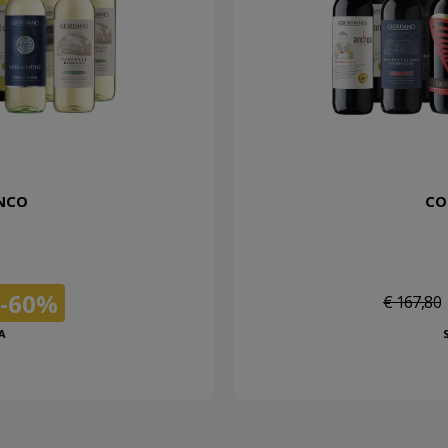
ANCO
CO
-60%
€ 167,80
A