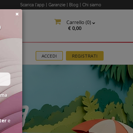
Scarica l'app
|
Garanzie
|
Blog
|
Chi siamo
Carrello (
0
)
O
€
0,00
OMOZIONI
ACCEDI
REGISTRATI
erma
ter
e