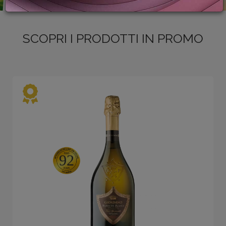
PROMOZIONI
GIFT
CARD
SCOPRI I PRODOTTI IN PROMO
BLOG
ACCEDI
92