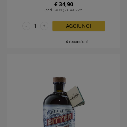
€ 34,90
(cod. S4080) - € 49,86/lt.
-
+
AGGIUNGI