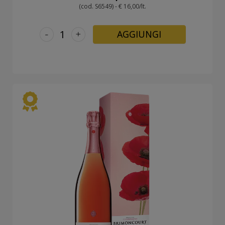
(cod. S6549) - € 16,00/lt.
-
+
AGGIUNGI