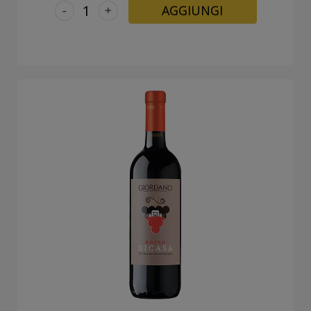
-
+
AGGIUNGI