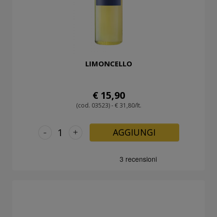
LIMONCELLO
€ 15,90
(cod. 03523) - € 31,80/lt.
-
+
AGGIUNGI