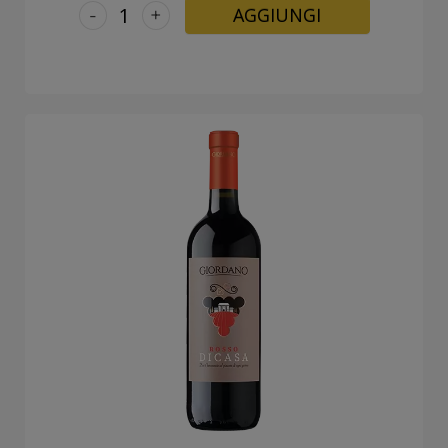
-
+
AGGIUNGI