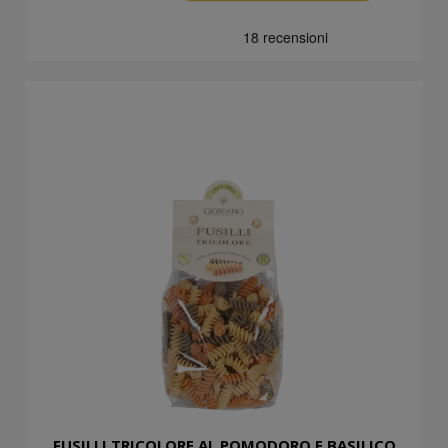
FUSILLI TRICOLORE AL POMODORO E BASILICO