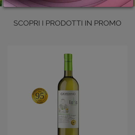
PROMOZIONI
GIFT
CARD
SCOPRI I PRODOTTI IN PROMO
BLOG
ACCEDI
95