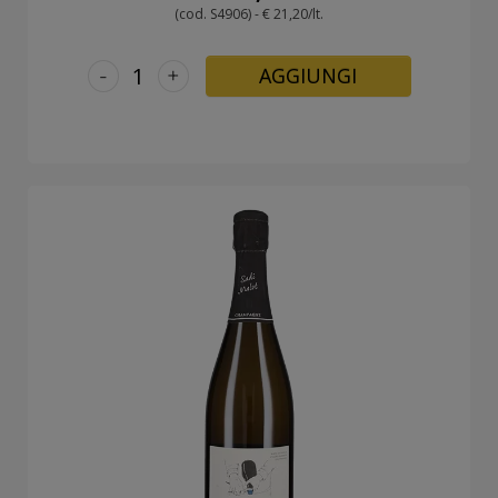
(cod. S4906) - € 21,20/lt.
-
+
AGGIUNGI