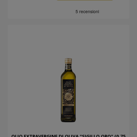
OLIO EXTRAVERGINE DI OLIVA "SIGILLO ORO" (0,75