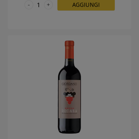
-
+
AGGIUNGI