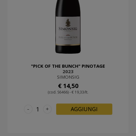
"PICK OF THE BUNCH" PINOTAGE
2023
SIMONSIG
€ 14,50
(cod. S6466) - € 19,33/lt.
-
+
AGGIUNGI