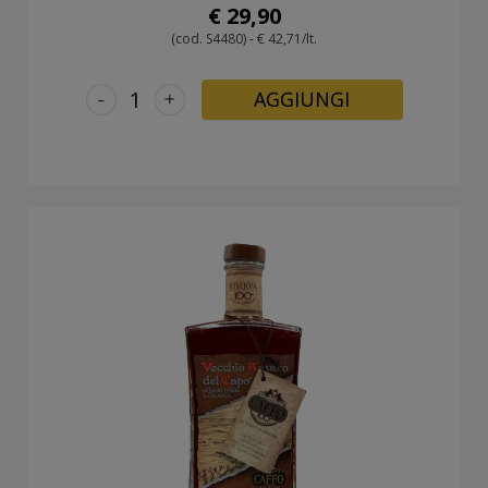
€ 29,90
(cod. S4480) - € 42,71/lt.
-
+
AGGIUNGI